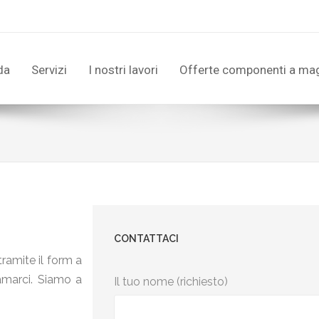
da
Servizi
I nostri lavori
Offerte componenti a ma
CONTATTACI
tramite il form a
iamarci. Siamo a
Il tuo nome (richiesto)