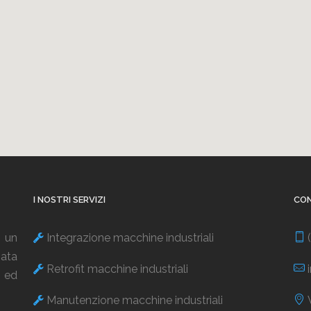
I NOSTRI SERVIZI
CO
 un
Integrazione macchine industriali
(
zata
Retrofit macchine industriali
i
t ed
Manutenzione macchine industriali
V